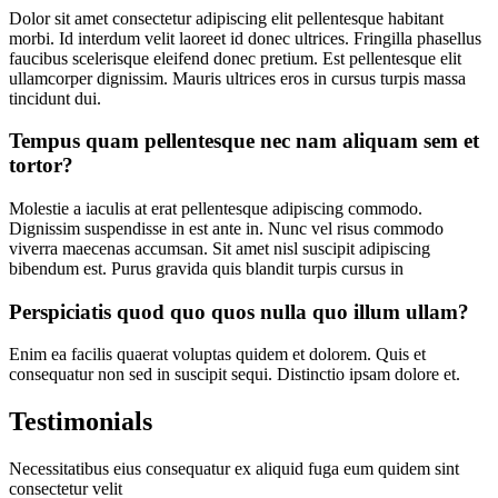
Dolor sit amet consectetur adipiscing elit pellentesque habitant
morbi. Id interdum velit laoreet id donec ultrices. Fringilla phasellus
faucibus scelerisque eleifend donec pretium. Est pellentesque elit
ullamcorper dignissim. Mauris ultrices eros in cursus turpis massa
tincidunt dui.
Tempus quam pellentesque nec nam aliquam sem et
tortor?
Molestie a iaculis at erat pellentesque adipiscing commodo.
Dignissim suspendisse in est ante in. Nunc vel risus commodo
viverra maecenas accumsan. Sit amet nisl suscipit adipiscing
bibendum est. Purus gravida quis blandit turpis cursus in
Perspiciatis quod quo quos nulla quo illum ullam?
Enim ea facilis quaerat voluptas quidem et dolorem. Quis et
consequatur non sed in suscipit sequi. Distinctio ipsam dolore et.
Testimonials
Necessitatibus eius consequatur ex aliquid fuga eum quidem sint
consectetur velit