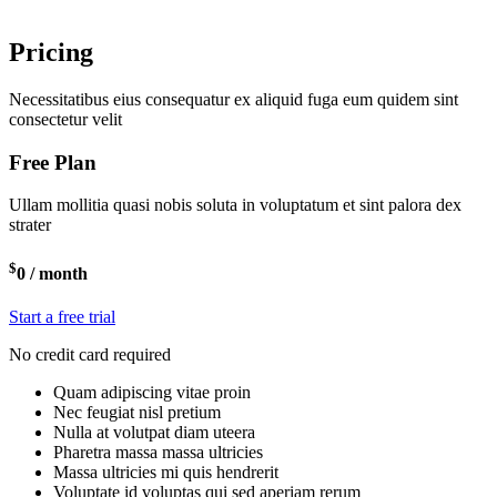
Pricing
Necessitatibus eius consequatur ex aliquid fuga eum quidem sint
consectetur velit
Free Plan
Ullam mollitia quasi nobis soluta in voluptatum et sint palora dex
strater
$
0
/ month
Start a free trial
No credit card required
Quam adipiscing vitae proin
Nec feugiat nisl pretium
Nulla at volutpat diam uteera
Pharetra massa massa ultricies
Massa ultricies mi quis hendrerit
Voluptate id voluptas qui sed aperiam rerum