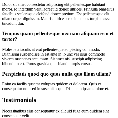
Dolor sit amet consectetur adipiscing elit pellentesque habitant
morbi. Id interdum velit laoreet id donec ultrices. Fringilla phasellus
faucibus scelerisque eleifend donec pretium. Est pellentesque elit
ullamcorper dignissim. Mauris ultrices eros in cursus turpis massa
tincidunt dui.
Tempus quam pellentesque nec nam aliquam sem et
tortor?
Molestie a iaculis at erat pellentesque adipiscing commodo.
Dignissim suspendisse in est ante in. Nunc vel risus commodo
viverra maecenas accumsan. Sit amet nisl suscipit adipiscing
bibendum est. Purus gravida quis blandit turpis cursus in
Perspiciatis quod quo quos nulla quo illum ullam?
Enim ea facilis quaerat voluptas quidem et dolorem. Quis et
consequatur non sed in suscipit sequi. Distinctio ipsam dolore et.
Testimonials
Necessitatibus eius consequatur ex aliquid fuga eum quidem sint
consectetur velit