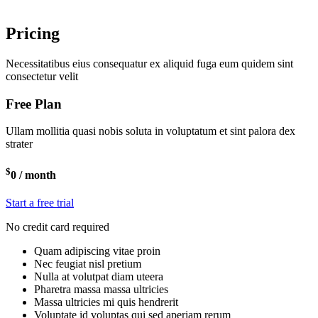
Pricing
Necessitatibus eius consequatur ex aliquid fuga eum quidem sint
consectetur velit
Free Plan
Ullam mollitia quasi nobis soluta in voluptatum et sint palora dex
strater
$
0
/ month
Start a free trial
No credit card required
Quam adipiscing vitae proin
Nec feugiat nisl pretium
Nulla at volutpat diam uteera
Pharetra massa massa ultricies
Massa ultricies mi quis hendrerit
Voluptate id voluptas qui sed aperiam rerum