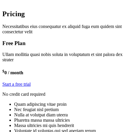
Pricing
Necessitatibus eius consequatur ex aliquid fuga eum quidem sint
consectetur velit
Free Plan
Ullam mollitia quasi nobis soluta in voluptatum et sint palora dex
strater
$
0
/ month
Start a free trial
No credit card required
Quam adipiscing vitae proin
Nec feugiat nisl pretium
Nulla at volutpat diam uteera
Pharetra massa massa ultricies
Massa ultricies mi quis hendrerit
Voluptate id voluptas qui sed aperiam rerum