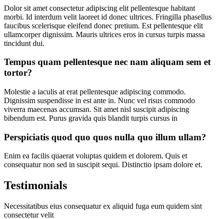
Dolor sit amet consectetur adipiscing elit pellentesque habitant
morbi. Id interdum velit laoreet id donec ultrices. Fringilla phasellus
faucibus scelerisque eleifend donec pretium. Est pellentesque elit
ullamcorper dignissim. Mauris ultrices eros in cursus turpis massa
tincidunt dui.
Tempus quam pellentesque nec nam aliquam sem et
tortor?
Molestie a iaculis at erat pellentesque adipiscing commodo.
Dignissim suspendisse in est ante in. Nunc vel risus commodo
viverra maecenas accumsan. Sit amet nisl suscipit adipiscing
bibendum est. Purus gravida quis blandit turpis cursus in
Perspiciatis quod quo quos nulla quo illum ullam?
Enim ea facilis quaerat voluptas quidem et dolorem. Quis et
consequatur non sed in suscipit sequi. Distinctio ipsam dolore et.
Testimonials
Necessitatibus eius consequatur ex aliquid fuga eum quidem sint
consectetur velit