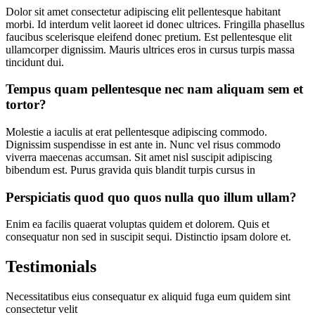
Dolor sit amet consectetur adipiscing elit pellentesque habitant
morbi. Id interdum velit laoreet id donec ultrices. Fringilla phasellus
faucibus scelerisque eleifend donec pretium. Est pellentesque elit
ullamcorper dignissim. Mauris ultrices eros in cursus turpis massa
tincidunt dui.
Tempus quam pellentesque nec nam aliquam sem et
tortor?
Molestie a iaculis at erat pellentesque adipiscing commodo.
Dignissim suspendisse in est ante in. Nunc vel risus commodo
viverra maecenas accumsan. Sit amet nisl suscipit adipiscing
bibendum est. Purus gravida quis blandit turpis cursus in
Perspiciatis quod quo quos nulla quo illum ullam?
Enim ea facilis quaerat voluptas quidem et dolorem. Quis et
consequatur non sed in suscipit sequi. Distinctio ipsam dolore et.
Testimonials
Necessitatibus eius consequatur ex aliquid fuga eum quidem sint
consectetur velit