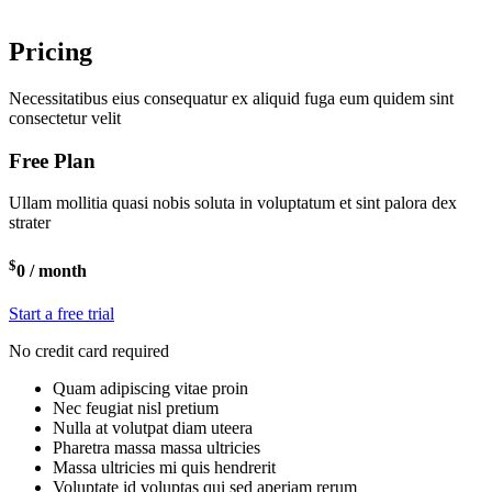
Pricing
Necessitatibus eius consequatur ex aliquid fuga eum quidem sint
consectetur velit
Free Plan
Ullam mollitia quasi nobis soluta in voluptatum et sint palora dex
strater
$
0
/ month
Start a free trial
No credit card required
Quam adipiscing vitae proin
Nec feugiat nisl pretium
Nulla at volutpat diam uteera
Pharetra massa massa ultricies
Massa ultricies mi quis hendrerit
Voluptate id voluptas qui sed aperiam rerum