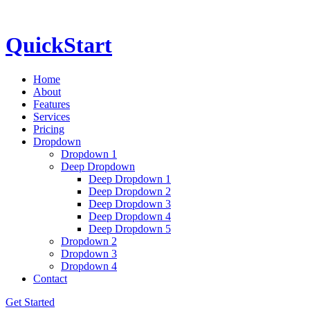
QuickStart
Home
About
Features
Services
Pricing
Dropdown
Dropdown 1
Deep Dropdown
Deep Dropdown 1
Deep Dropdown 2
Deep Dropdown 3
Deep Dropdown 4
Deep Dropdown 5
Dropdown 2
Dropdown 3
Dropdown 4
Contact
Get Started