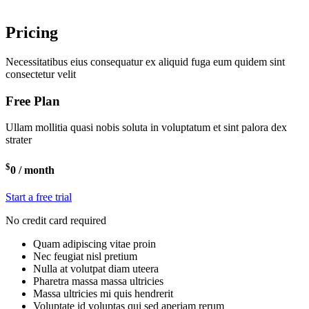
Pricing
Necessitatibus eius consequatur ex aliquid fuga eum quidem sint
consectetur velit
Free Plan
Ullam mollitia quasi nobis soluta in voluptatum et sint palora dex
strater
$
0
/ month
Start a free trial
No credit card required
Quam adipiscing vitae proin
Nec feugiat nisl pretium
Nulla at volutpat diam uteera
Pharetra massa massa ultricies
Massa ultricies mi quis hendrerit
Voluptate id voluptas qui sed aperiam rerum