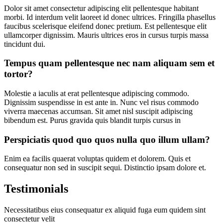
Dolor sit amet consectetur adipiscing elit pellentesque habitant
morbi. Id interdum velit laoreet id donec ultrices. Fringilla phasellus
faucibus scelerisque eleifend donec pretium. Est pellentesque elit
ullamcorper dignissim. Mauris ultrices eros in cursus turpis massa
tincidunt dui.
Tempus quam pellentesque nec nam aliquam sem et
tortor?
Molestie a iaculis at erat pellentesque adipiscing commodo.
Dignissim suspendisse in est ante in. Nunc vel risus commodo
viverra maecenas accumsan. Sit amet nisl suscipit adipiscing
bibendum est. Purus gravida quis blandit turpis cursus in
Perspiciatis quod quo quos nulla quo illum ullam?
Enim ea facilis quaerat voluptas quidem et dolorem. Quis et
consequatur non sed in suscipit sequi. Distinctio ipsam dolore et.
Testimonials
Necessitatibus eius consequatur ex aliquid fuga eum quidem sint
consectetur velit