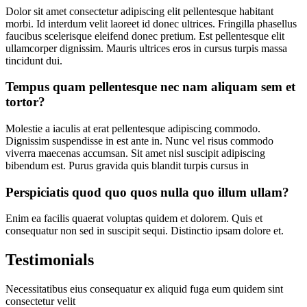
Dolor sit amet consectetur adipiscing elit pellentesque habitant
morbi. Id interdum velit laoreet id donec ultrices. Fringilla phasellus
faucibus scelerisque eleifend donec pretium. Est pellentesque elit
ullamcorper dignissim. Mauris ultrices eros in cursus turpis massa
tincidunt dui.
Tempus quam pellentesque nec nam aliquam sem et
tortor?
Molestie a iaculis at erat pellentesque adipiscing commodo.
Dignissim suspendisse in est ante in. Nunc vel risus commodo
viverra maecenas accumsan. Sit amet nisl suscipit adipiscing
bibendum est. Purus gravida quis blandit turpis cursus in
Perspiciatis quod quo quos nulla quo illum ullam?
Enim ea facilis quaerat voluptas quidem et dolorem. Quis et
consequatur non sed in suscipit sequi. Distinctio ipsam dolore et.
Testimonials
Necessitatibus eius consequatur ex aliquid fuga eum quidem sint
consectetur velit