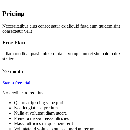
Pricing
Necessitatibus eius consequatur ex aliquid fuga eum quidem sint
consectetur velit
Free Plan
Ullam mollitia quasi nobis soluta in voluptatum et sint palora dex
strater
$
0
/ month
Start a free trial
No credit card required
Quam adipiscing vitae proin
Nec feugiat nisl pretium
Nulla at volutpat diam uteera
Pharetra massa massa ultricies
Massa ultricies mi quis hendrerit
Voluptate id voluptas qui sed aperiam rerum