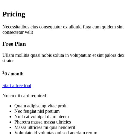
Pricing
Necessitatibus eius consequatur ex aliquid fuga eum quidem sint
consectetur velit
Free Plan
Ullam mollitia quasi nobis soluta in voluptatum et sint palora dex
strater
$
0
/ month
Start a free trial
No credit card required
Quam adipiscing vitae proin
Nec feugiat nisl pretium
Nulla at volutpat diam uteera
Pharetra massa massa ultricies
Massa ultricies mi quis hendrerit
Voluptate id voluptas qui sed aperiam rerum