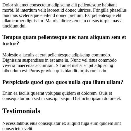
Dolor sit amet consectetur adipiscing elit pellentesque habitant
morbi. Id interdum velit laoreet id donec ultrices. Fringilla phasellus
faucibus scelerisque eleifend donec pretium. Est pellentesque elit
ullamcorper dignissim. Mauris ultrices eros in cursus turpis massa
tincidunt dui.
Tempus quam pellentesque nec nam aliquam sem et
tortor?
Molestie a iaculis at erat pellentesque adipiscing commodo.
Dignissim suspendisse in est ante in. Nunc vel risus commodo
viverra maecenas accumsan. Sit amet nisl suscipit adipiscing
bibendum est. Purus gravida quis blandit turpis cursus in
Perspiciatis quod quo quos nulla quo illum ullam?
Enim ea facilis quaerat voluptas quidem et dolorem. Quis et
consequatur non sed in suscipit sequi. Distinctio ipsam dolore et.
Testimonials
Necessitatibus eius consequatur ex aliquid fuga eum quidem sint
consectetur velit