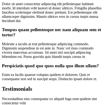
Dolor sit amet consectetur adipiscing elit pellentesque habitant
morbi. Id interdum velit laoreet id donec ultrices. Fringilla phasellus
faucibus scelerisque eleifend donec pretium. Est pellentesque elit
ullamcorper dignissim. Mauris ultrices eros in cursus turpis massa
tincidunt dui.
Tempus quam pellentesque nec nam aliquam sem et
tortor?
Molestie a iaculis at erat pellentesque adipiscing commodo.
Dignissim suspendisse in est ante in. Nunc vel risus commodo
viverra maecenas accumsan. Sit amet nisl suscipit adipiscing
bibendum est. Purus gravida quis blandit turpis cursus in
Perspiciatis quod quo quos nulla quo illum ullam?
Enim ea facilis quaerat voluptas quidem et dolorem. Quis et
consequatur non sed in suscipit sequi. Distinctio ipsam dolore et.
Testimonials
Necessitatibus eius consequatur ex aliquid fuga eum quidem sint
consectetur velit