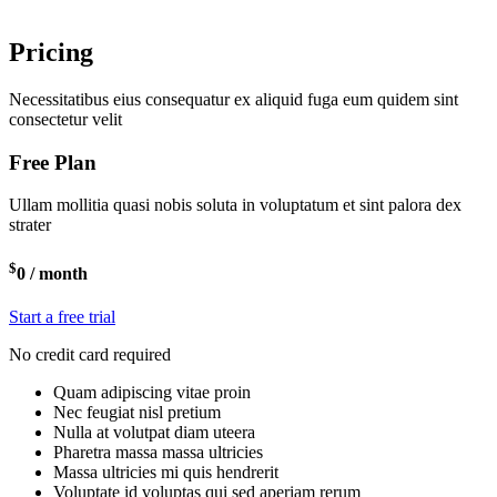
Pricing
Necessitatibus eius consequatur ex aliquid fuga eum quidem sint
consectetur velit
Free Plan
Ullam mollitia quasi nobis soluta in voluptatum et sint palora dex
strater
$
0
/ month
Start a free trial
No credit card required
Quam adipiscing vitae proin
Nec feugiat nisl pretium
Nulla at volutpat diam uteera
Pharetra massa massa ultricies
Massa ultricies mi quis hendrerit
Voluptate id voluptas qui sed aperiam rerum