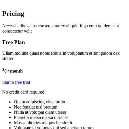
Pricing
Necessitatibus eius consequatur ex aliquid fuga eum quidem sint
consectetur velit
Free Plan
Ullam mollitia quasi nobis soluta in voluptatum et sint palora dex
strater
$
0
/ month
Start a free trial
No credit card required
Quam adipiscing vitae proin
Nec feugiat nisl pretium
Nulla at volutpat diam uteera
Pharetra massa massa ultricies
Massa ultricies mi quis hendrerit
Voluptate id voluptas qui sed aperiam rerum