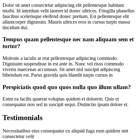
Dolor sit amet consectetur adipiscing elit pellentesque habitant
morbi. Id interdum velit laoreet id donec ultrices. Fringilla phasellus
faucibus scelerisque eleifend donec pretium. Est pellentesque elit
ullamcorper dignissim. Mauris ultrices eros in cursus turpis massa
tincidunt dui.
Tempus quam pellentesque nec nam aliquam sem et
tortor?
Molestie a iaculis at erat pellentesque adipiscing commodo.
Dignissim suspendisse in est ante in. Nunc vel risus commodo
viverra maecenas accumsan. Sit amet nisl suscipit adipiscing
bibendum est. Purus gravida quis blandit turpis cursus in
Perspiciatis quod quo quos nulla quo illum ullam?
Enim ea facilis quaerat voluptas quidem et dolorem. Quis et
consequatur non sed in suscipit sequi. Distinctio ipsam dolore et.
Testimonials
Necessitatibus eius consequatur ex aliquid fuga eum quidem sint
consectetur velit